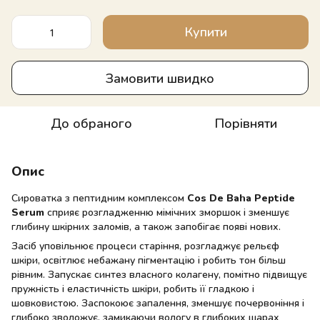
Купити
Замовити швидко
До обраного
Порівняти
Опис
Сироватка з пептидним комплексом
Cos De Baha Peptide
Serum
сприяє розгладженню мімічних зморшок і зменшує
глибину шкірних заломів, а також запобігає появі нових.
Засіб уповільнює процеси старіння, розгладжує рельєф
шкіри, освітлює небажану пігментацію і робить тон більш
рівним. Запускає синтез власного колагену, помітно підвищує
пружність і еластичність шкіри, робить її гладкою і
шовковистою. Заспокоює запалення, зменшує почервоніння і
глибоко зволожує, замикаючи вологу в глибоких шарах