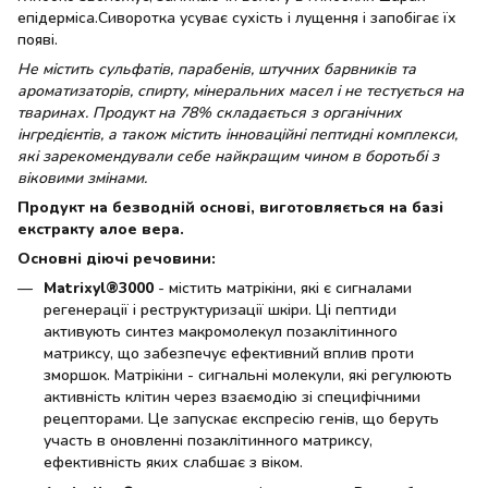
епідерміса.Сиворотка усуває сухість і лущення і запобігає їх
появі.
Не містить сульфатів, парабенів, штучних барвників та
ароматизаторів, спирту, мінеральних масел і не тестується на
тваринах. Продукт на 78% складається з органічних
інгредієнтів, а також містить інноваційні пептидні комплекси,
які зарекомендували себе найкращим чином в боротьбі з
віковими змінами.
Продукт на безводній основі, виготовляється на базі
екстракту алое вера.
Основні діючі речовини:
Matrixyl®3000
- містить матрікіни, які є сигналами
регенерації і реструктуризації шкіри. Ці пептиди
активують синтез макромолекул позаклітинного
матриксу, що забезпечує ефективний вплив проти
зморшок. Матрікіни - сигнальні молекули, які регулюють
активність клітин через взаємодію зі специфічними
рецепторами. Це запускає експресію генів, що беруть
участь в оновленні позаклітинного матриксу,
ефективність яких слабшає з віком.