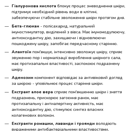
Гіалуронова кислота
блокує процес зневоднення шкіри,
підтримує необхідний рівень води в клітині,
забезпечуючи стабільне зволоження шкіри протягом дня.
Бета-глюкан
- полісахарид, натуральний
імуностимулятор, виділений з вівса. Має імуномодулюючу,
антиоксидантну дію, захищаючи і відновлюючи
пошкоджену шкіру, запобігає передчасному старінню.
Алантоїн
пом'якшує, інтенсивно зволожує шкіру, сприяє
звуженню пор і нормалізації вироблення шкірного сала,
має протизапальні властивості, заспокоює подразнену
шкіру.
Аденозин
компонент відповідає за антивіковий догляд
за шкірою - уповільнює процес старіння шкіри.
Екстракт алое вера
сприяє пом'якшенню шкіри і зняття
подразнень, прискорює загоєння ранок, має
протизапальну і антиалергічну активність, має
антиоксидантну дію, стимулює синтез власних
колагенових волокон.
Екстракти ромашки, лаванди і троянди
володіють
вираженими антибактеріальними властивостями,