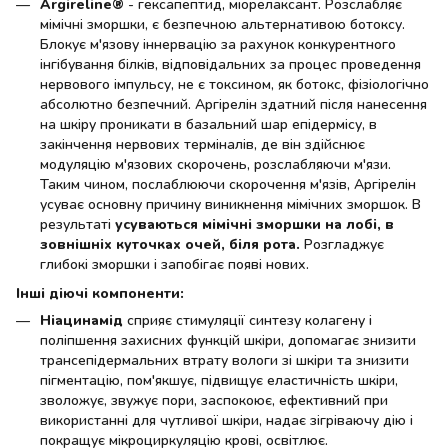
Argireline®
- гексапептид, міорелаксант. Розслабляє
мімічні зморшки, є безпечною альтернативою ботоксу.
Блокує м'язову іннервацію за рахунок конкурентного
інгібування білків, відповідальних за процес проведення
нервового імпульсу, не є токсином, як ботокс, фізіологічно
абсолютно безпечний. Аргірелін здатний після нанесення
на шкіру проникати в базальний шар епідермісу, в
закінчення нервових терміналів, де він здійснює
модуляцію м'язових скорочень, розслабляючи м'язи.
Таким чином, послаблюючи скорочення м'язів, Аргірелін
усуває основну причину виникнення мімічних зморшок. В
результаті
усуваються мімічні зморшки на лобі, в
зовнішніх куточках очей, біля рота.
Розгладжує
глибокі зморшки і запобігає появі нових.
Інші діючі компоненти:
Ніацинамід
сприяє стимуляції синтезу колагену і
поліпшення захисних функцій шкіри, допомагає знизити
трансепідермальних втрату вологи зі шкіри та знизити
пігментацію, пом'якшує, підвищує еластичність шкіри,
зволожує, звужує пори, заспокоює, ефективний при
використанні для чутливої шкіри, надає зігріваючу дію і
покращує мікроциркуляцію крові, освітлює.