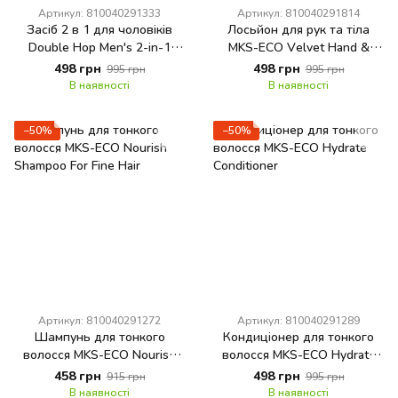
Артикул: 810040291333
Артикул: 810040291814
Засіб 2 в 1 для чоловіків
Лосьйон для рук та тіла
Double Hop Men's 2-in-1
MKS-ECO Velvet Hand &
MKS-ECO Shampoo & Body
Body Lotion Original Scent
498 грн
498 грн
995 грн
995 грн
Wash Sandalwood Scent
В наявності
В наявності
−50%
−50%
Артикул: 810040291272
Артикул: 810040291289
Шампунь для тонкого
Кондиціонер для тонкого
волосся MKS-ECO Nourish
волосся MKS-ECO Hydrate
Shampoo For Fine Hair
Conditioner
458 грн
498 грн
915 грн
995 грн
В наявності
В наявності