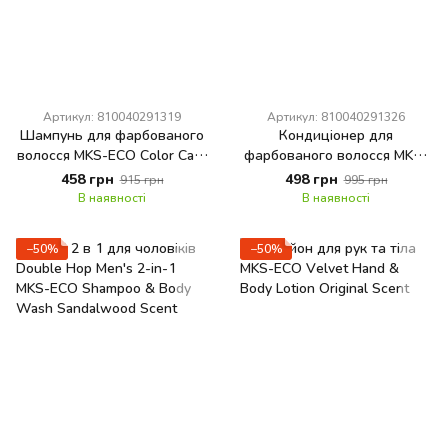
Артикул: 810040291319
Артикул: 810040291326
Шампунь для фарбованого
Кондиціонер для
волосся MKS-ECO Color Care
фарбованого волосся MKS-
Shampoo Sunflower Scent
ECO Color Care Conditioner
458 грн
498 грн
915 грн
995 грн
Sunflower Scent
В наявності
В наявності
−50%
−50%