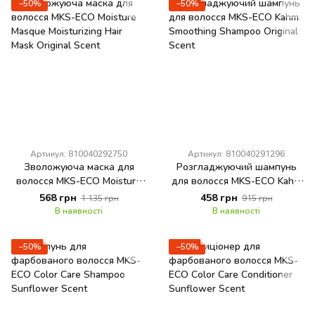
−50%
−50%
Артикул: 810040292750
Артикул: 810040291296
Зволожуюча маска для
Розгладжуючий шампунь
волосся MKS-ECO Moisture
для волосся MKS-ECO Kahm
Masque Moisturizing Hair
Smoothing Shampoo Original
568 грн
458 грн
1 135 грн
915 грн
Mask Original Scent
Scent
В наявності
В наявності
−50%
−50%