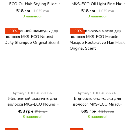
ECO Oil Hair Styling Elixir
MKS-ECO Oil Light Fine Hair
Original Scent
Styling Elixir Original Scent
518 грн
518 грн
1 035 грн
1 035 грн
В наявності
В наявності
−50%
−50%
Артикул: 810040291197
Артикул: 810040292743
Живильний шампунь для
Відновлююча маска для
волосся MKS-ECO Nourish
волосся MKS-ECO Miracle
Daily Shampoo Original Scent
Masque Restorative Hair Mask
458 грн
605 грн
915 грн
1 210 грн
Original Scent
В наявності
В наявності