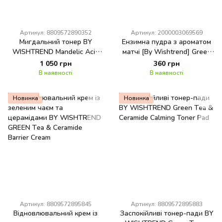
Артикул: 8809572890352
Артикул: 2000003069569
Мигдальний тонер BY
Ензимна пудра з ароматом
WISHTREND Mandelic Acid
матчі [By Wishtrend] Green
Gentle Exfoliating Toner
Tea & Enzyme Powder Wash
1 050 грн
360 грн
В наявності
В наявності
Новинка
Новинка
Артикул: 8809572895845
Артикул: 8809572895883
Відновлювальний крем із
Заспокійливі тонер-пади BY