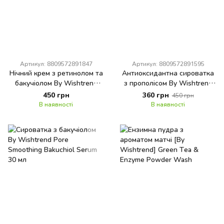
Артикул: 8809572891847
Артикул: 8809572891595
Нічний крем з ретинолом та
Антиоксидантна сироватка
бакучіолом By Wishtrend
з прополісом By Wishtrend
Vitamin A-mazing Bakuchiol
Propolis Energy Calming
450 грн
360 грн
450 грн
Night Cream
Ampoule
В наявності
В наявності