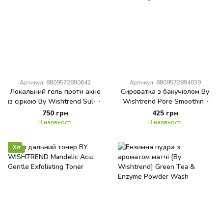
Артикул: 8809572890642
Артикул: 8809572894039
Локальний гель проти акне
Сироватка з бакучіолом By
із сіркою By Wishtrend Sulfur
Wishtrend Pore Smoothing
3% Clean Gel
Bakuchiol Serum
750 грн
425 грн
В наявності
В наявності
Хіт