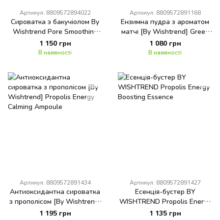
Артикул: 8809572894022
Артикул: 8809572891168
Сироватка з бакучіолом By
Ензимна пудра з ароматом
Wishtrend Pore Smoothing
матчі [By Wishtrend] Green
Bakuchiol Serum 30 мл
Tea & Enzyme Powder Wash
1 150 грн
1 080 грн
В наявності
В наявності
Артикул: 8809572891434
Артикул: 8809572891427
Антиоксидантна сироватка
Есенція-бустер BY
з прополісом [By Wishtrend]
WISHTREND Propolis Energy
Propolis Energy Calming
Boosting Essence
1 195 грн
1 135 грн