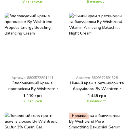
Ampoule
В наявності
В наявності
Артикул: 8809572891441
Артикул: 8809572891328
Зволожуючий крем з
Нічний крем з ретинолом та
прополісом By Wishtrend
бакучіолом By Wishtrend
Propolis Energy Boosting
Vitamin A-mazing Bakuchiol
1 110 грн
1 445 грн
Balancing Cream
Night Cream
В наявності
В наявності
Новинка