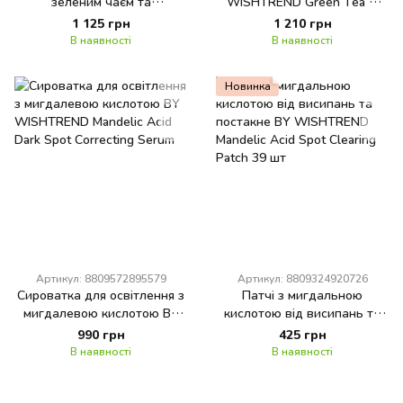
зеленим чаєм та
WISHTREND Green Tea &
церамідами BY WISHTREND
Ceramide Calming Toner Pad
1 125 грн
1 210 грн
GREEN Tea & Ceramide
В наявності
В наявності
Barrier Cream
Новинка
Артикул: 8809572895579
Артикул: 8809324920726
Сироватка для освітлення з
Патчі з мигдальною
мигдалевою кислотою BY
кислотою від висипань та
WISHTREND Mandelic Acid
постакне BY WISHTREND
990 грн
425 грн
Dark Spot Correcting Serum
Mandelic Acid Spot Clearing
В наявності
В наявності
Patch 39 шт