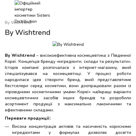
By Wishtrend
By Wishtrend
By Wishtrend
– високоефективна космецевтика з Південної
Кореї. Концепція бренду «інгредієнти, склади та результати».
Історія компанії розпочалася з інтернет-магазину, який
спеціалізувався на космецевтиці. У процесі роботи
народилася ідея створити бренд, який представлятиме
бестселери серед косметики, вони доопрацювали разом із
«провідними косметичними умами Кореї» найкращі варіанти
космецевтичних засобів інших брендів та розробили
асортимент продукції з максимально лаконічними та
ефективними складами.
Переваги продукції:
Висока концентрація активів та насиченість корисними
інгредієнтами у формулах дозволяє досягти