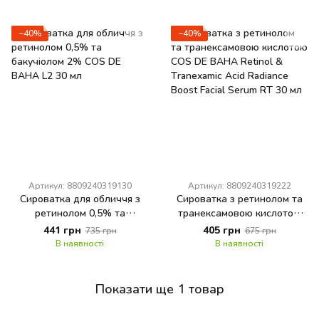
−40%
−40%
Артикул: 8809240319130
Артикул: 8809240319222
Сироватка для обличчя з
Сироватка з ретинолом та
ретинолом 0,5% та
транексамовою кислотою
бакучіолом 2% COS DE
COS DE BAHA Retinol &
441 грн
405 грн
735 грн
675 грн
BAHA L2 30 мл
Tranexamic Acid Radiance
В наявності
В наявності
Boost Facial Serum RT 30 мл
Показати ще 1 товар