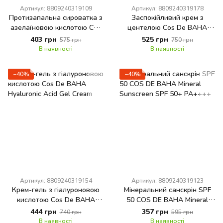
Артикул: 8809240319109
Артикул: 8809240319178
Протизапальна сироватка з
Заспокійливий крем з
азелаїновою кислотою Cos
центелою Cos De BAHA
De BAHA A5 Azelaic Acid 5
Centella Gel Cream
403 грн
525 грн
575 грн
750 грн
serum
В наявності
В наявності
−40%
−40%
Артикул: 8809240319154
Артикул: 8809240319123
Крем-гель з гіалуроновою
Мінеральний санскрін SPF
кислотою Cos De BAHA
50 COS DE BAHA Mineral
Hyaluronic Acid Gel Cream
Sunscreen SPF 50+ PA++++
444 грн
357 грн
740 грн
595 грн
В наявності
В наявності