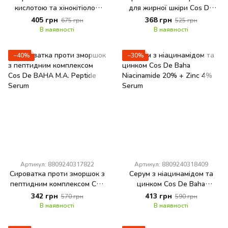
кислотою та хінокітіолом
для жирної шкіри Cos De
Cos De BAHA Azelaic Acid
BAHA Niacinamide 10 Serum
405 грн
368 грн
675 грн
525 грн
Hinokitiol Clear Skin
В наявності
В наявності
−40%
−30%
Артикул: 8809240317822
Артикул: 8809240318409
Сироватка проти зморшок з
Серум з ніацинамідом та
пептидним комплексом Cos
цинком Cos De Baha
De BAHA M.A. Peptide Serum
Niacinamide 20% + Zinc 4%
342 грн
413 грн
570 грн
590 грн
Serum
В наявності
В наявності