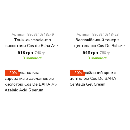
Артикул: 8809240318249
Артикул: 8809240318423
Тонік-ексфоліант з
Заспокійливий тонер з
кислотами Cos de Baha AHA
центеллою Cos De Baha
/ BHA GS Toner
Centella Facial Toner
518 грн
546 грн
740 грн
780 грн
В наявності
В наявності
−30%
−30%