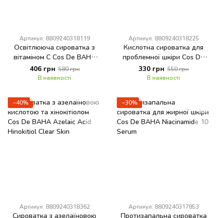
Артикул: 8809240318119
Артикул: 8809240318225
Освітлююча сироватка з
Кислотна сироватка для
вітаміном С Cos De BAHA
проблемної шкіри Cos De
Vitamin C 15 Serum
BAHA BHA Salicylic Acid 4%
406 грн
330 грн
580 грн
550 грн
Exfoliant Serum
В наявності
В наявності
−40%
−30%
Артикул: 8809240318362
Артикул: 8809240317853
Сироватка з азелаїновою
Протизапальна сироватка