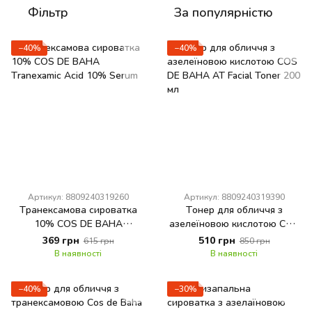
Фільтр
За популярністю
−40%
−40%
Артикул: 8809240319260
Артикул: 8809240319390
Транексамова сироватка
Тонер для обличчя з
10% COS DE BAHA
азелеїновою кислотою COS
Tranexamic Acid 10% Serum
DE BAHA AT Facial Toner 200
369 грн
510 грн
615 грн
850 грн
мл
В наявності
В наявності
−40%
−30%