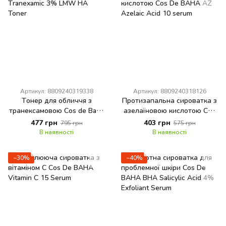
Артикул: 8809240319338
Артикул: 8809240318126
Тонер для обличчя з
Протизапальна сироватка з
транексамовою Cos de Baha
азелаїновою кислотою Cos
Tranexamic 3% LMW HA
De BAHA AZ Azelaic Acid 10
477 грн
403 грн
795 грн
575 грн
Toner
serum
В наявності
В наявності
−30%
−40%