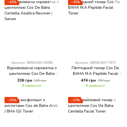
−40%
−40%
Артикул: 8809240318386
Артикул: 8809240317877
Відновлююча сироватка з
Пептидний тонер Cos De
центеллою Cos De Baha
BAHA M.A Peptide Facial
Centella Asiatica Recovery
Toner
336 грн
474 грн
560 грн
790 грн
Serum
В наявності
В наявності
−30%
−30%