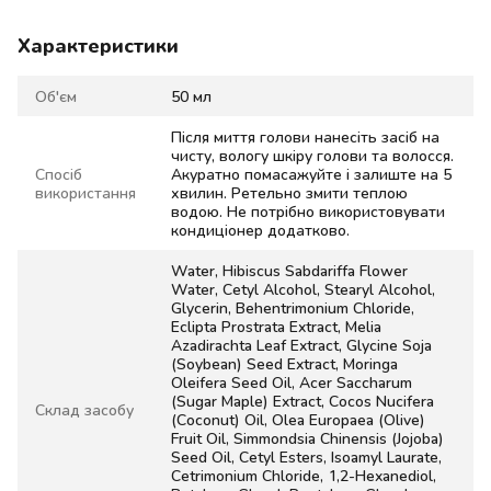
Характеристики
Об'єм
50 мл
Після миття голови нанесіть засіб на
чисту, вологу шкіру голови та волосся.
Спосіб
Акуратно помасажуйте і залиште на 5
використання
хвилин. Ретельно змити теплою
водою. Не потрібно використовувати
кондиціонер додатково.
Water, Hibiscus Sabdariffa Flower
Water, Cetyl Alcohol, Stearyl Alcohol,
Glycerin, Behentrimonium Chloride,
Eclipta Prostrata Extract, Melia
Azadirachta Leaf Extract, Glycine Soja
(Soybean) Seed Extract, Moringa
Oleifera Seed Oil, Acer Saccharum
(Sugar Maple) Extract, Cocos Nucifera
Склад засобу
(Coconut) Oil, Olea Europaea (Olive)
Fruit Oil, Simmondsia Chinensis (Jojoba)
Seed Oil, Cetyl Esters, Isoamyl Laurate,
Cetrimonium Chloride, 1,2-Hexanediol,