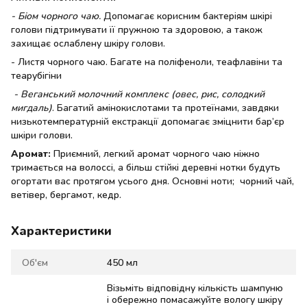
- Біом чорного чаю.
Допомагає корисним бактеріям шкірі
голови підтримувати її пружною та здоровою, а також
захищає ослаблену шкіру голови.
- Листя чорного чаю. Багате на поліфеноли, теафлавіни та
теарубігіни
- Веганський молочний комплекс (овес, рис, солодкий
мигдаль)
. Багатий амінокислотами та протеїнами, завдяки
низькотемпературній екстракції допомагає зміцнити бар’єр
шкіри голови.
Аромат:
Приємний, легкий аромат чорного чаю ніжно
тримається на волоссі, а більш стійкі деревні нотки будуть
огортати вас протягом усього дня. Основні ноти; чорний чай,
ветівер, бергамот, кедр.
Характеристики
Об'єм
450 мл
Візьміть відповідну кількість шампуню
і обережно помасажуйте вологу шкіру