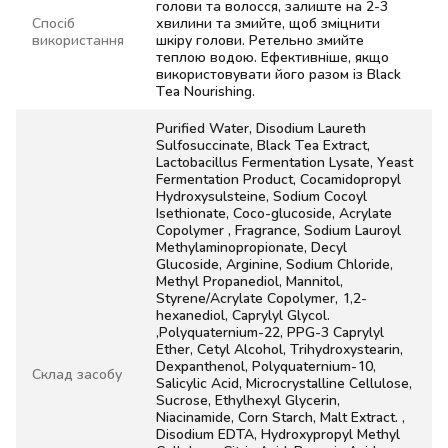
голови та волосся, залиште на 2-3
Спосіб
хвилини та змийте, щоб зміцнити
використання
шкіру голови. Ретельно змийте
теплою водою. Ефективніше, якщо
використовувати його разом із Black
Tea Nourishing.
Purified Water, Disodium Laureth
Sulfosuccinate, Black Tea Extract,
Lactobacillus Fermentation Lysate, Yeast
Fermentation Product, Cocamidopropyl
Hydroxysulsteine, Sodium Cocoyl
Isethionate, Coco-glucoside, Acrylate
Copolymer , Fragrance, Sodium Lauroyl
Methylaminopropionate, Decyl
Glucoside, Arginine, Sodium Chloride,
Methyl Propanediol, Mannitol,
Styrene/Acrylate Copolymer, 1,2-
hexanediol, Caprylyl Glycol.
,Polyquaternium-22, PPG-3 Caprylyl
Ether, Cetyl Alcohol, Trihydroxystearin,
Dexpanthenol, Polyquaternium-10,
Склад засобу
Salicylic Acid, Microcrystalline Cellulose,
Sucrose, Ethylhexyl Glycerin,
Niacinamide, Corn Starch, Malt Extract. ,
Disodium EDTA, Hydroxypropyl Methyl