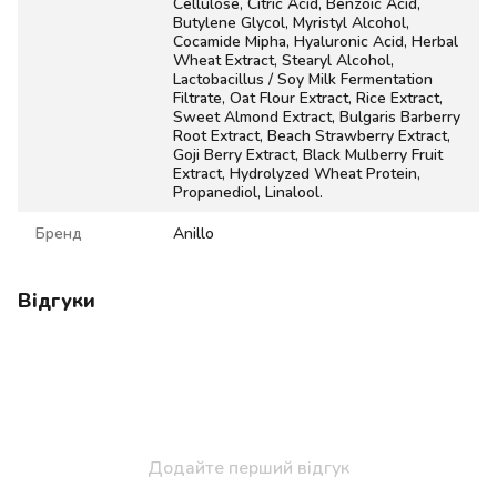
Cellulose, Citric Acid, Benzoic Acid,
Butylene Glycol, Myristyl Alcohol,
Cocamide Mipha, Hyaluronic Acid, Herbal
Wheat Extract, Stearyl Alcohol,
Lactobacillus / Soy Milk Fermentation
Filtrate, Oat Flour Extract, Rice Extract,
Sweet Almond Extract, Bulgaris Barberry
Root Extract, Beach Strawberry Extract,
Goji Berry Extract, Black Mulberry Fruit
Extract, Hydrolyzed Wheat Protein,
Propanediol, Linalool.
Бренд
Anillo
Відгуки
Додайте перший відгук