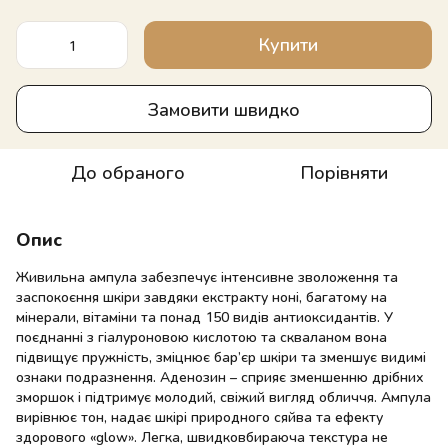
Купити
Замовити швидко
До обраного
Порівняти
Опис
Живильна ампула забезпечує інтенсивне зволоження та
заспокоєння шкіри завдяки екстракту ноні, багатому на
мінерали, вітаміни та понад 150 видів антиоксидантів. У
поєднанні з гіалуроновою кислотою та скваланом вона
підвищує пружність, зміцнює бар’єр шкіри та зменшує видимі
ознаки подразнення. Аденозин – сприяє зменшенню дрібних
зморшок і підтримує молодий, свіжий вигляд обличчя. Ампула
вирівнює тон, надає шкірі природного сяйва та ефекту
здорового «glow». Легка, швидковбираюча текстура не