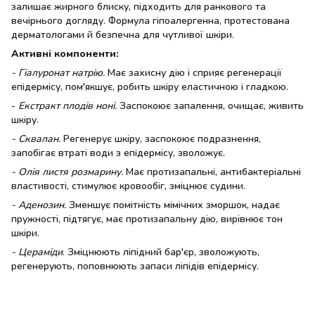
залишає жирного блиску, підходить для ранкового та
вечірнього догляду. Формула гіпоалергенна, протестована
дерматологами й безпечна для чутливої шкіри.
Активні компоненти:
- Гіалуронат натрію.
Має захисну дію і сприяє регенерації
епідермісу, пом'якшує, робить шкіру еластичною і гладкою.
-
Екстракт плодів ноні.
Заспокоює запалення, очищає, живить
шкіру.
- Сквалан.
Регенерує шкіру, заспокоює подразнення,
запобігає втраті води з епідермісу, зволожує.
- Олія листя розмарину.
Має протизапальні, антибактеріальні
властивості, стимулює кровообіг, зміцнює судини.
- Аденозин.
Зменшує помітність мімічних зморшок, надає
пружності, підтягує, має протизапальну дію, вирівнює тон
шкіри.
- Цераміди
. Зміцнюють ліпідний бар'єр, зволожують,
регенерують, поповнюють запаси ліпідів епідермісу.