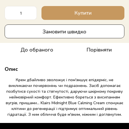
Купити
Замовити швидко
До обраного
Порівняти
Опис
Крем дбайливо зволожує і пом'якшує епідерміс, не
викликаючи почервонінь чи подразнень. Засіб допомагає
позбутися сухості та стягнутості, даруючи шкірному покриву
неймовірний комфорт. Ефективно бореться з висипанням
вугрів, прищами... Klairs Midnight Blue Calming Cream спонукає
клітини до регенерації і підтримує оптимальний рівень
гідратації. З ним обличчя буде м'яким, ніжним і доглянутим.