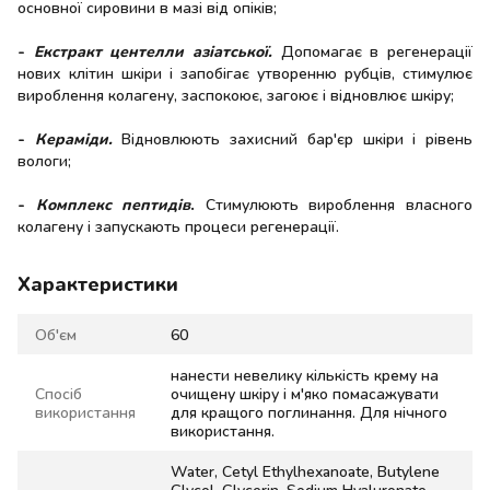
основної сировини в мазі від опіків;
-
Екстракт центелли азіатської.
Допомагає в регенерації
нових клітин шкіри і запобігає утворенню рубців, стимулює
вироблення колагену, заспокоює, загоює і відновлює шкіру;
-
Кераміди.
Відновлюють захисний бар'єр шкіри і рівень
вологи;
-
Комплекс пептидів
.
Стимулюють вироблення власного
колагену і запускають процеси регенерації.
Характеристики
Об'єм
60
нанести невелику кількість крему на
Спосіб
очищену шкіру і м'яко помасажувати
використання
для кращого поглинання. Для нічного
використання.
Water, Cetyl Ethylhexanoate, Butylene
Glycol, Glycerin, Sodium Hyaluronate,