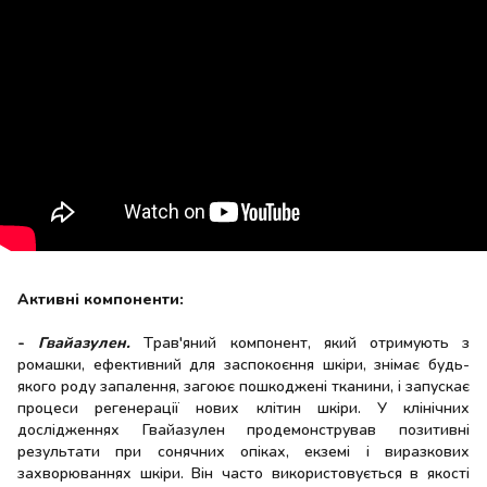
Активні компоненти:
-
Гвайазулен.
Трав'яний компонент, який отримують з
ромашки, ефективний для заспокоєння шкіри, знімає будь-
якого роду запалення, загоює пошкоджені тканини, і запускає
процеси регенерації нових клітин шкіри. У клінічних
дослідженнях Гвайазулен продемонстрував позитивні
результати при сонячних опіках, екземі і виразкових
захворюваннях шкіри. Він часто використовується в якості