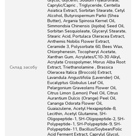
Caprylic/Capric , Triglyceride, Centella
Asiatica Extract, Sorbitan Stearate, Cetyl
Alcohol, Butyrospermum Parkii (Shea
Butter), Argania Spinosa Kernel Oil,
Simmondsia Chinensis (Jojoba) Seed Oil,
Sorbitan Sesquioleate, Glyceryl Stearate,
Stearic Acid, Portulaca Oleracea Extract,
Anthemis Nobilis Flower Extract,
Ceramide 3, Polysorbate 60, Bees Wax,
Chlorphenesin, Tocopheryl Acetate,
Xanthan Gum, Acrylates/C10-30 Alkyl,
Acrylate Crosspolymer, Morus Alba Root
Склад засобу
Extract, Triethanolamine , Brassica
Oleracea Italica (Broccoli) Extract,
Lavandula Angustifolia (Lavender) Oil,
Eucalyptus Globulus Leaf Oil,
Pelargonium Graveolens Flower Oil,
Citrus Limon (Lemon) Peel Oil, Citrus
Aurantium Dulcis (Orange) Peel Oil,
Cananga Odorata Flower Oil,
Guaiazulene, Acetyl Hexapeptide-8,
Lecithin, Acetyl Glutamine, SH-
Oligopeptide-1, SH-Oligopeptide-2, SH-
Polypeptide-1, SH-Polypeptide-9, SH-
Polypeptide-11, Bacillus/Soybean/Folic
Acid Ferment Extract, Caprylyl Glycol,