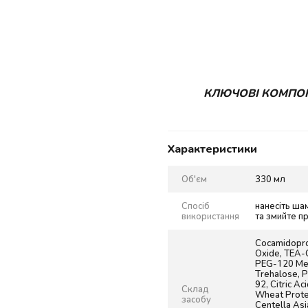
КЛЮЧОВІ КОМПОНЕН
Характеристики
Об'єм
330 мл
Спосіб
нанесіть ша
використання
та змийте п
Cocamidoprop
Oxide, TEA-C
PEG-120 Met
Trehalose, 
92, Citric A
Склад
Wheat Prote
засобу
Centella Asi