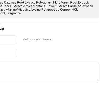
rus Calamus Root Extract, Polygonum Multiflorum Root Extract,
tillifera Extract, Arnica Montana Flower Extract, Bacillus/Soybean
act, Alanine/Histidine/Lysine Polypeptide Copper HCl,
nol, Fragrance
L
ар
Увійти за допомогою