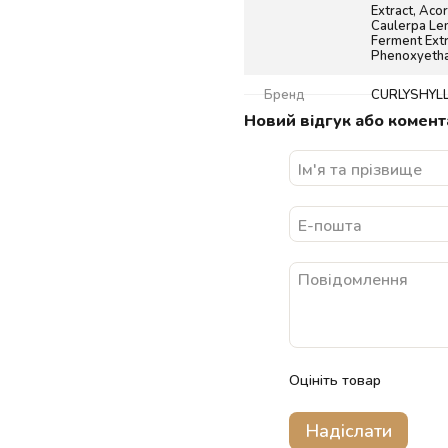
Extract, Aco
Caulerpa Len
Ferment Extr
Phenoxyetha
Бренд
CURLYSHYL
Новий відгук або комент
Оцініть товар
Надіслати