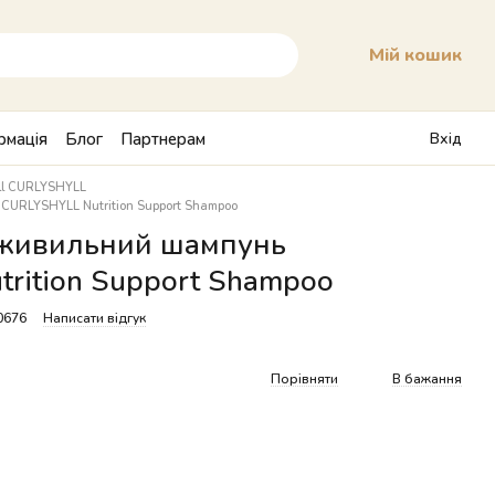
Мій кошик
рмація
Блог
Партнерам
Вхід
yll CURLYSHYLL
URLYSHYLL Nutrition Support Shampoo
живильний шампунь
rition Support Shampoo
0676
Написати відгук
Порівняти
В бажання