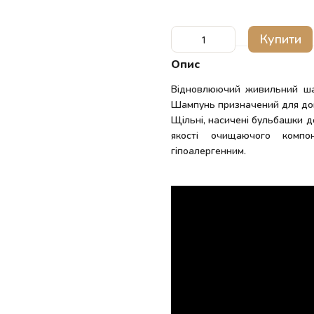
Купити
Опис
Відновлюючий живильний ша
Шампунь призначений для до
Щільні, насичені бульбашки д
якості очищаючого компо
гіпоалергенним.