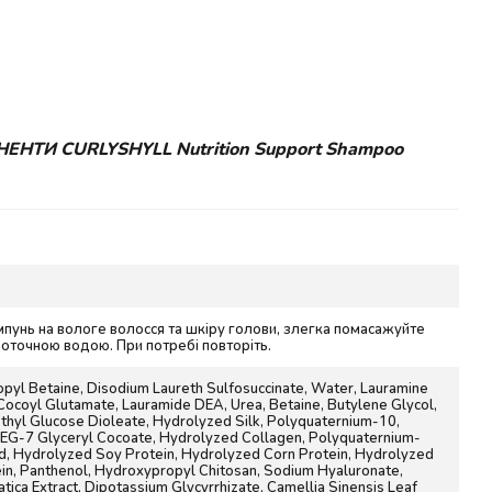
ТИ CURLYSHYLL Nutrition Support Shampoo
мпунь на вологе волосся та шкіру голови, злегка помасажуйте
роточною водою. При потребі повторіть.
yl Betaine, Disodium Laureth Sulfosuccinate, Water, Lauramine
ocoyl Glutamate, Lauramide DEA, Urea, Betaine, Butylene Glycol,
hyl Glucose Dioleate, Hydrolyzed Silk, Polyquaternium-10,
PEG-7 Glyceryl Cocoate, Hydrolyzed Collagen, Polyquaternium-
cid, Hydrolyzed Soy Protein, Hydrolyzed Corn Protein, Hydrolyzed
in, Panthenol, Hydroxypropyl Chitosan, Sodium Hyaluronate,
atica Extract, Dipotassium Glycyrrhizate, Camellia Sinensis Leaf