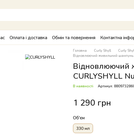
ас
Оплата і доставка
Обмін та повернення
Контактна інфо
Головна
Curly Shyll
Curly Sh
Відновлюючий живильний шампунь C
Відновлюючий 
CURLYSHYLL Nut
В наявності
Артикул: 880973286
1 290 грн
Об'єм
330 мл