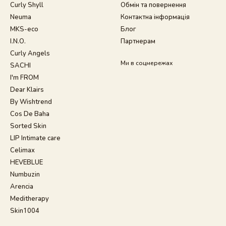
Curly Shyll
Обмін та повернення
Neuma
Контактна інформація
MKS-eco
Блог
I.N.O.
Партнерам
Curly Angels
Ми в соцмережах
SACHI
I'm FROM
Dear Klairs
By Wishtrend
Cos De Baha
Sorted Skin
LIP Intimate care
Celimax
HEVEBLUE
Numbuzin
Arencia
Meditherapy
Skin1004