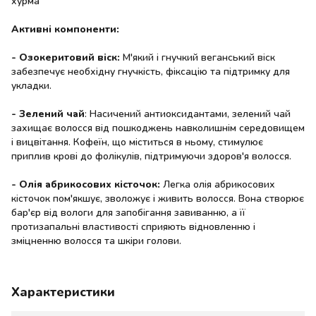
хурма
Активні компоненти:
- Озокеритовий віск:
М'який і гнучкий веганський віск
забезпечує необхідну гнучкість, фіксацію та підтримку для
укладки.
- Зелений чай
: Насичений антиоксидантами, зелений чай
захищає волосся від пошкоджень навколишнім середовищем
і вицвітання. Кофеїн, що міститься в ньому, стимулює
приплив крові до фолікулів, підтримуючи здоров'я волосся.
- Олія абрикосових кісточок:
Легка олія абрикосових
кісточок пом'якшує, зволожує і живить волосся. Вона створює
бар'єр від вологи для запобігання завиванню, а її
протизапальні властивості сприяють відновленню і
зміцненню волосся та шкіри голови.
Характеристики