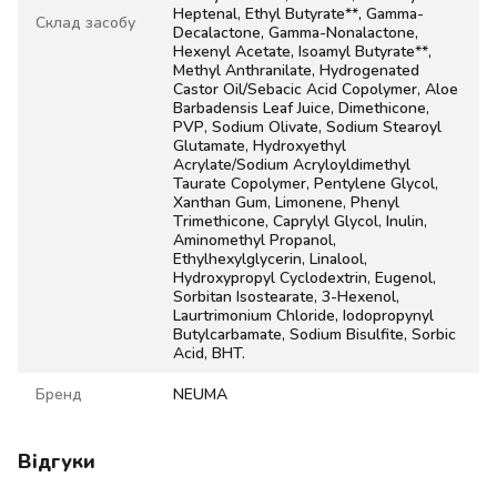
Heptenal, Ethyl Butyrate**, Gamma-
Склад засобу
Decalactone, Gamma-Nonalactone,
Hexenyl Acetate, Isoamyl Butyrate**,
Methyl Anthranilate, Hydrogenated
Castor Oil/Sebacic Acid Copolymer, Aloe
Barbadensis Leaf Juice, Dimethicone,
PVP, Sodium Olivate, Sodium Stearoyl
Glutamate, Hydroxyethyl
Acrylate/Sodium Acryloyldimethyl
Taurate Copolymer, Pentylene Glycol,
Xanthan Gum, Limonene, Phenyl
Trimethicone, Caprylyl Glycol, Inulin,
Aminomethyl Propanol,
Ethylhexylglycerin, Linalool,
Hydroxypropyl Cyclodextrin, Eugenol,
Sorbitan Isostearate, 3-Hexenol,
Laurtrimonium Chloride, Iodopropynyl
Butylcarbamate, Sodium Bisulfite, Sorbic
Acid, BHT.
Бренд
NEUMA
Відгуки