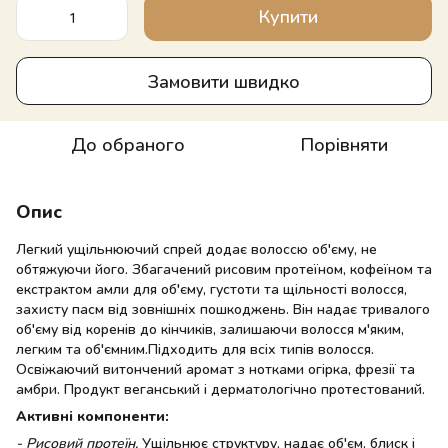
Купити
Замовити швидко
До обраного
Порівняти
Опис
Легкий ущільнюючий спрей додає волоссю об'єму, не
обтяжуючи його. Збагачений рисовим протеїном, кофеїном та
екстрактом амли для об'єму, густоти та щільності волосся,
захисту пасм від зовнішніх пошкоджень. Він надає тривалого
об'єму від коренів до кінчиків, залишаючи волосся м'яким,
легким та об'ємним.Підходить для всіх типів волосся.
Освіжаючий витончений аромат з нотками огірка, фрезії та
амбри. Продукт веганський і дерматологічно протестований.
Активні компоненти:
- Рисовий протеїн.
Ущільнює структуру, надає об'єм, блиск і