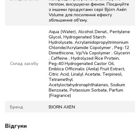
теплом, висушуючи феном. Поєднуйте
з іншими продуктами серії Björn Axén
Volume для посилення ефекту
збільшення об'єму.
Aqua (Water), Alcohol Denat., Pentylene
Glycol, Hydrogenated Starch
Hydrolysate, Acrylamidopropyltrimonium
Chloride/Acrylamide Copolymer , Peg-12
Dimethicone, Vp/Va Copolymer , Glycerin
, Caffeine , Hydrolyzed Rice Protein,
Склад засобу
Peg-40 Hydrogenated Castor Oil,
Emblica Officinalis (Amla) Fruit Extract,
Citric Acid, Linalyl Acetate, Terpineol,
Tetramethyl
Acetyloctahydronaphthalenes, Sodium
Benzoate, Potassium Sorbate, Parfum
(Fragrance)
Бренд
BJORN AXEN
Відгуки