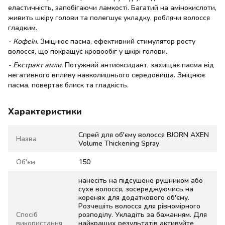
еластичність, запобігаючи ламкості. Багатий на амінокислоти,
живить шкіру голови та полегшує укладку, роблячи волосся
гладким.
- Кофеїн.
Зміцнює пасма, ефективний стимулятор росту
волосся, що покращує кровообіг у шкірі голови.
- Екстракт амли.
Потужний антиоксидант, захищає пасма від
негативного впливу навколишнього середовища. Зміцнює
пасма, повертає блиск та гладкість.
Характеристики
Спрей для об'єму волосся BJORN AXEN
Назва
Volume Thickening Spray
Об'єм
150
нанесіть на підсушене рушником або
сухе волосся, зосереджуючись на
коренях для додаткового об'єму.
Розчешіть волосся для рівномірного
Спосіб
розподілу. Укладіть за бажанням. Для
використання
найкращих результатів активуйте