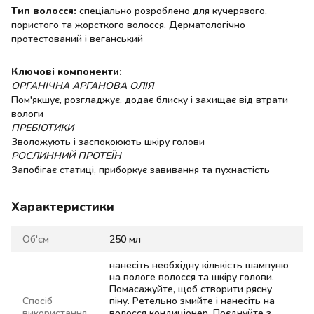
Тип волосся:
спеціально розроблено для кучерявого,
пористого та жорсткого волосся. Дерматологічно
протестований і веганський
Ключові компоненти:
ОРГАНІЧНА АРГАНОВА ОЛІЯ
Пом'якшує, розгладжує, додає блиску і захищає від втрати
вологи
ПРЕБІОТИКИ
Зволожують і заспокоюють шкіру голови
РОСЛИННИЙ ПРОТЕЇН
Запобігає статиці, приборкує завивання та пухнастість
Характеристики
Об'єм
250 мл
нанесіть необхідну кількість шампуню
на вологе волосся та шкіру голови.
Помасажуйте, щоб створити рясну
Спосіб
піну. Ретельно змийте і нанесіть на
використання
волосся кондиціонер. Поєднуйте з