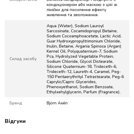
кондиціонером або маскою з цієї ж
лінійки для посилення ефекту
живлення та зволоження.
Aqua (Water), Sodium Lauroyl
Sarcosinate, Cocamidopropyl Betaine,
Sodium Cocoamphoacetate, Lactic Acid,
Guar Hydroxypropyltrimonium Chloride,
Inulin, Betaine, Argania Spinosa (Argan)
Kernel Oil, Polyquaternium-7, Sodium
Pca, Hydrolyzed Vegetable Protein,
Склад засобу
Sodium Chloride, Glycol Distearate,
Silicone Quaternium-18, Trideceth-6,
Trideceth-12, Laureth-4, Caramel, Peg-
150 Pentaerythrityl Tetrastearate, Peg-6
Caprylic/Capric Glycerides,
Phenoxyethanol, Sodium Benzoate,
Ethylxehylglycerin, Parfum (Fragrance).
Бренд
Björn Axén
Відгуки