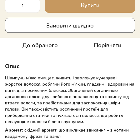
Купити
Замовити швидко
До обраного
Порівняти
Опис
Шампунь м’яко очищає, живить і зволожує кучеряве і
жорстке волосся, роблячи його м’яким, гладким і здоровим на
вигляд, з посиленим блиском. Збагачений органічною
аргановою олією для глибокого зволоження та захисту від
втрати вологи, та пребіотиками для заспокоєння шкіри
голови. Він також містить рослинний протеїн для
приборкання статики та пухнастості волосся, що робить
неслухняне волосся більш слухняним.
Аромат:
східний аромат, що викликає звикання – з нотами
кардамону, фрезії та ванілі