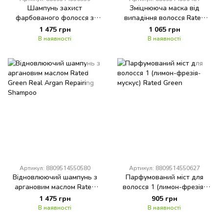
Шампунь захист
Зміцнююча маска від
фарбованого фолосся з
випадіння волосся Rated
екстрактом сливи Rated
Green Real Grow Anti Hair
1 475 грн
1 065 грн
Green Real Prune Color
Loss Fortifying Treatment
В наявності
В наявності
Protecting Shampoo
Артикул: 8809514550580
Артикул: 8809514550627
Відновлюючий шампунь з
Парфумований міст для
аргановим маслом Rated
волосся 1 (лимон-фрезія-
Green Real Argan Repairing
мускус) Rated Green
1 475 грн
905 грн
Shampoo
В наявності
В наявності