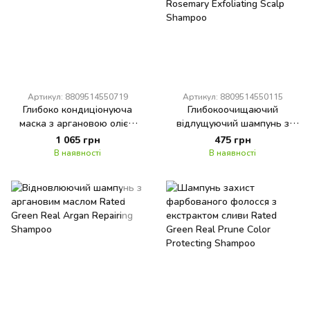
Артикул: 8809514550719
Артикул: 8809514550115
Глибоко кондиціонуюча
Глибокоочищаючий
маска з аргановою олією
відлущуючий шампунь з
RATED GREEN Real Argan
соком розмарину Rated
1 065 грн
475 грн
Deep Conditioning Hair Mask
Green Real Mary Cold Brewed
В наявності
В наявності
Rosemary Exfoliating Scalp
Shampoo