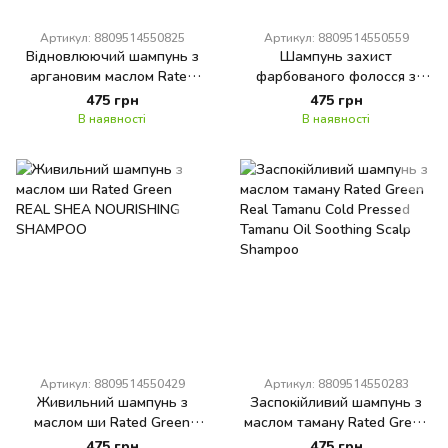
Артикул: 8809514550825
Артикул: 8809514550559
Відновлюючий шампунь з
Шампунь захист
аргановим маслом Rated
фарбованого фолосся з
Green Real Argan Repairing
екстрактом сливи Rated
475 грн
475 грн
Shampoo
Green Real Prune Color
В наявності
В наявності
Protecting Shampoo
Артикул: 8809514550429
Артикул: 8809514550283
Живильний шампунь з
Заспокійливий шампунь з
маслом ши Rated Green
маслом таману Rated Green
REAL SHEA NOURISHING
Real Tamanu Cold Pressed
475 грн
475 грн