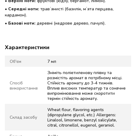
•
Верхні ноти:
фруктові (юдзу, бергамот, лимон).
•
Середні ноти:
травʼянисті (базилік, мʼята перцева,
кардамон).
•
Базові ноти:
деревні (кедрове дерево, пачулі).
Характеристики
Об'єм
7 мл
Зніміть поліетиленову плівку та
розмістіть аромат в потрібному місці.
Спосіб
Стійкість аромату до 3-4 тижнів.
використання
Вплив високих температур та сонячне
випромінювання може скоротити
термін стійкість аромату.
Wheat flour, flavoring agents
(dipropylene glycol, etc.) Allergens:
Склад засобу
Linalool, limonene, benzyl salicylate,
citral, citronellol, eugenol, geraniol.