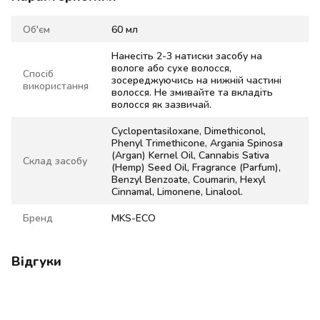
Об'єм
60 мл
Нанесіть 2-3 натиски засобу на
вологе або сухе волосся,
Спосіб
зосереджуючись на нижній частині
використання
волосся. Не змивайте та вкладіть
волосся як зазвичай.
Cyclopentasiloxane, Dimethiconol,
Phenyl Trimethicone, Argania Spinosa
(Argan) Kernel Oil, Cannabis Sativa
Склад засобу
(Hemp) Seed Oil, Fragrance (Parfum),
Benzyl Benzoate, Coumarin, Hexyl
Cinnamal, Limonene, Linalool.
Бренд
MKS-ECO
Відгуки