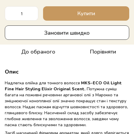
Купити
Замовити швидко
До обраного
Порівняти
Опис
Надлегка олійка для тонкого волосся
MKS-ECO Oil Light
Fine Hair Styling Elixir Original Scent.
Потужна суміш
багата на поживні речовини арганової олії з Марокко та
зміцнюючої конопляної олії значно покращує стан і текстуру
волосся. Надає пасмам відчуття шовковистості та здорового,
глянцевого блиску. Насичений склад засобу забезпечує
глибоке живлення та зволоження волосся, завдяки чому
пасма стають блискучими та здоровими.
Засіб насичений фірмовим ароматом, який довго зберігається