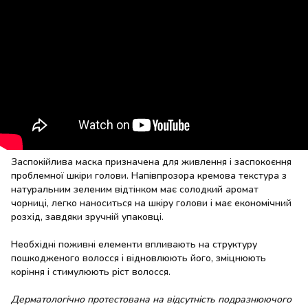
Заспокійлива маска призначена для живлення і заспокоєння
проблемної шкіри голови. Напівпрозора кремова текстура з
натуральним зеленим відтінком має солодкий аромат
чорниці, легко наноситься на шкіру голови і має економічний
розхід, завдяки зручній упаковці.
Необхідні поживні елементи впливають на структуру
пошкодженого волосся і відновлюють його, зміцнюють
коріння і стимулюють ріст волосся.
Дерматологічно протестована на відсутність подразнюючого