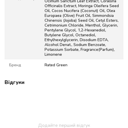
Ocimum Sanctum Leaf Extract, Corallina
Officinalis Extract, Moringa Oleifera Seed
Oil, Cocos Nucifera (Coconut) Oil, Olea
Europaea (Olive) Fruit Oil, Simmondsia
Chinensis (Jojoba) Seed Oil, Cetyl Esters,
Cetrimonium Chloride, Menthol, Glycerin,
Pentylene Glycol, 1,2-Hexanediol,
Butylene Glycol, Octanediol,
Ethylhexylglycerin, Disodium EDTA,
Alcohol Denat., Sodium Benzoate,
Potassium Sorbate, Fragrance(Parfum),
Limonene
Бренд
Rated Green
Відгуки
Додайте перший відгук