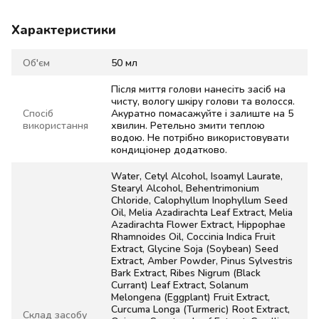
Характеристики
Об'єм
50 мл
Після миття голови нанесіть засіб на
чисту, вологу шкіру голови та волосся.
Спосіб
Акуратно помасажуйте і залиште на 5
використання
хвилин. Ретельно змити теплою
водою. Не потрібно використовувати
кондиціонер додатково.
Water, Cetyl Alcohol, Isoamyl Laurate,
Stearyl Alcohol, Behentrimonium
Chloride, Calophyllum Inophyllum Seed
Oil, Melia Azadirachta Leaf Extract, Melia
Azadirachta Flower Extract, Hippophae
Rhamnoides Oil, Coccinia Indica Fruit
Extract, Glycine Soja (Soybean) Seed
Extract, Amber Powder, Pinus Sylvestris
Bark Extract, Ribes Nigrum (Black
Currant) Leaf Extract, Solanum
Melongena (Eggplant) Fruit Extract,
Curcuma Longa (Turmeric) Root Extract,
Склад засобу