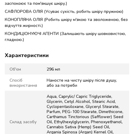
заспокоює та пом'якшує шкіру.)
САФЛОРОВА ОЛІЯ (Усуває сухість, робить шкіру пружною)
КОНОПЛЯНА ОЛІЯ (Робить шкіру м'якою та зволоженою, без
відчуття жирності.)
КОНДИЦІОНУЮЧІ АГЕНТИ (Залишають шкіру шовковистою,
гладкою.)
Характеристики
Об'єм
296 мл
Спосіб
Наносте на чисту шкіру після душу,
використання
або за потреби
Aqua, Caprylic/ Capric Triglyceride,
Glycerin, Cetyl Alcohol, Stearic Acid,
Cyclopentasiloxane, Glyceryl Stearate,
Parfum, PEG-100 Stearate, Dimethicone,
Carthamus Tinctorious (Safflower) Seed
Склад засобу
Oil, Ethylhexylglycerin, Phenoxyethanol,
Cannabis Sativa (Hemp) Seed Oil,
Argania Spinosa (Argan) Kernel Oil,