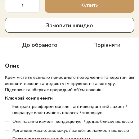
Купити
Замовити швидко
До обраного
Порівняти
Опис
Крем містить есенцію природного походження та кератин, які
живлять локони та додають їм пружності та контуру.
Підсилює та зберігає природний об’єм локонів.
Ключові компоненти
Екстракт різоформи мангле : антиоксидантний захист /
покращує еластичність волосся / зволожує
Олія насіння камелії: кондиціонує / додає блиску волоссю
Арганове масло: зволожує / запобігає ламкості волоссю
Екстракт розмарину: зміцнює волосся