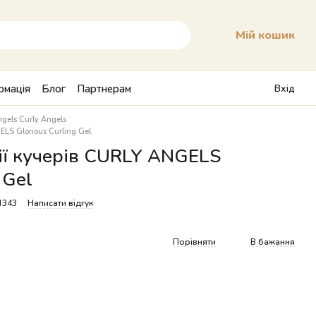
Мій кошик
рмація
Блог
Партнерам
Вхід
ngels Curly Angels
LS Glorious Curling Gel
ції кучерів CURLY ANGELS
 Gel
1343
Написати відгук
Порівняти
В бажання