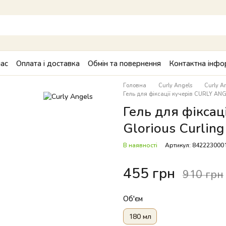
ас
Оплата і доставка
Обмін та повернення
Контактна інфо
Головна
Curly Angels
Curly A
Гель для фіксації кучерів CURLY ANGE
Гель для фікса
Glorious Curling
В наявності
Артикул: 842223000
455 грн
910 грн
Об'єм
180 мл