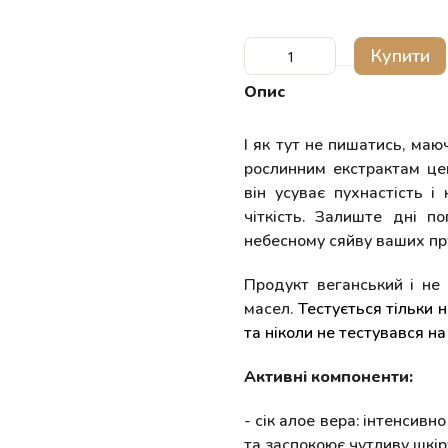
Купити
Опис
І як тут не пишатись, маю
рослинним екстрактам цей
він усуває пухнастість і
чіткість. Залиште дні по
небесному сяйву ваших пру
Продукт веганський і не 
масел.
Тестується тільки 
та ніколи не тестувався на
Активні компоненти:
- сік алое вера: інтенсивн
та заспокоює чутливу шкір