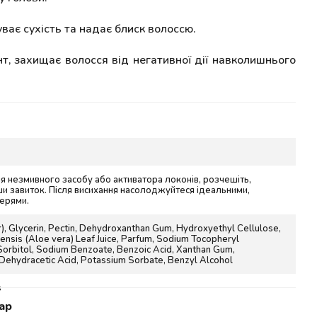
уває сухість та надає блиск волоссю.
т, захищає волосся від негативної дії навколишнього
сля незмивного засобу або активатора локонів, розчешіть,
 завиток. Після висихання насолоджуйтеся ідеальними,
черями.
, Glycerin, Pectin, Dehydroxanthan Gum, Hydroxyethyl Cellulose,
nsis (Aloe vera) Leaf Juice, Parfum, Sodium Tocopheryl
orbitol, Sodium Benzoate, Benzoic Acid, Xanthan Gum,
Dehydracetic Acid, Potassium Sorbate, Benzyl Alcohol
s
ар