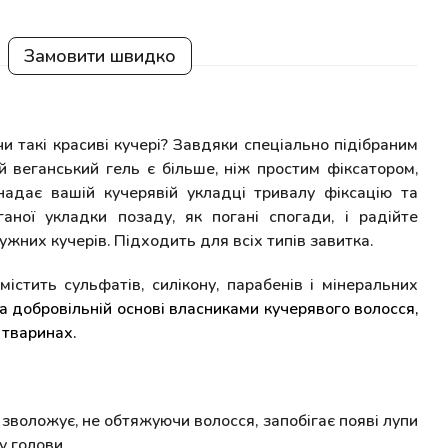
Замовити швидко
чи такі красиві кучері? Завдяки спеціально підібраним
 веганський гель є більше, ніж простим фіксатором,
 надає вашій кучерявій укладці тривалу фіксацію та
ганої укладки позаду, як погані спогади, і радійте
жних кучерів. Підходить для всіх типів завитка.
містить сульфатів, силікону, парабенів і мінеральних
на добровільній основі власниками кучерявого волосся,
 тваринах.
о зволожує, не обтяжуючи волосся, запобігає появі лупи
у голови.