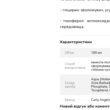
- гліцерин: зволожувач, ус
- токоферол: антиоксидан
середовища.
Характеристики
Об'єм
180 мл
нанесіть пі
Спосіб
сформувавши
використання
стійкими ку
Aqua (Water)
Склад
Aloe Barbade
засобу
Phosphate, S
Tocopherol, 
Бренд
Curly Angel
Новий відгук або комент