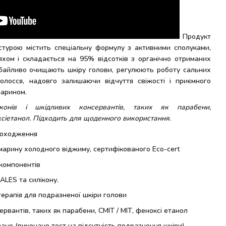
Продукт
стурою містить спеціальну формулу з активними сполуками,
хом і складається на 95% відсотків з органічно отриманих
 дбайливо очищають шкіру голови, регулюють роботу сальних
олосся, надовго залишаючи відчуття свіжості і приємного
марином.
конів і шкідливих консервантів, таких як парабени,
сіетанол.
Підходить для щоденного використання.
походження
змарину холодного віджиму, сертифікованого Eco-cert
 компонентів
 ALES та силікону.
ерапія для подразненої шкіри голови
ервантів, таких як парабени, CMIT / MIT, феноксі етанол
но (виконано тест на відсутність подразнення шкіри)