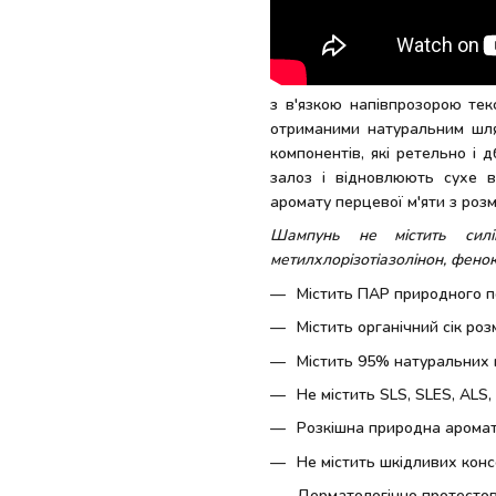
з в'язкою напівпрозорою тек
отриманими натуральним шля
компонентів, які ретельно і
залоз і відновлюють сухе в
аромату перцевої м'яти з роз
Шампунь не містить силі
метилхлорізотіазолінон, фенок
Містить ПАР природного 
Містить органічний сік ро
Містить 95% натуральних
Не містить SLS, SLES, ALS,
Розкішна природна аромат
Не містить шкідливих конс
Дерматологічно протестова