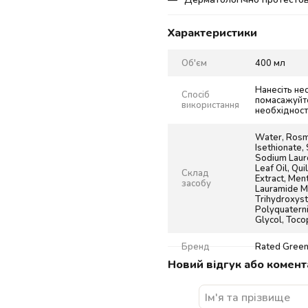
Характеристики
Об'єм
400 мл
Нанесіть не
Спосіб
помасажуйте
використання
необхідност
Water, Rosma
Isethionate,
Sodium Lauro
Leaf Oil, Qui
Склад
Extract, Men
засобу
Lauramide MI
Trihydroxyste
Polyquaterni
Glycol, Toco
Бренд
Rated Gree
Новий відгук або комент