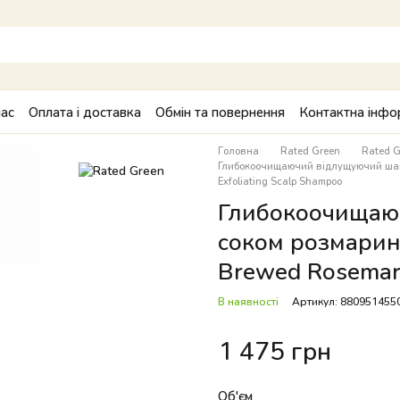
ас
Оплата і доставка
Обмін та повернення
Контактна інфо
Головна
Rated Green
Rated G
Глибокоочищаючий відлущуючий шамп
Exfoliating Scalp Shampoo
Глибокоочищаю
соком розмарину
Brewed Rosemary
В наявності
Артикул: 880951455
1 475 грн
Об'єм