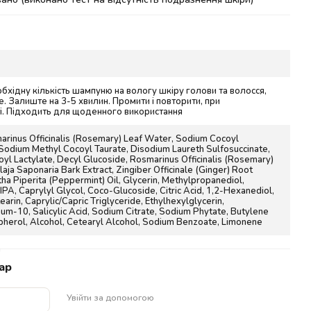
обхідну кількість шампуню на вологу шкіру голови та волосся,
. Залиште на 3-5 хвилин. Промити і повторити, при
і. Підходить для щоденного використання
rinus Officinalis (Rosemary) Leaf Water, Sodium Cocoyl
 Sodium Methyl Cocoyl Taurate, Disodium Laureth Sulfosuccinate,
yl Lactylate, Decyl Glucoside, Rosmarinus Officinalis (Rosemary)
llaja Saponaria Bark Extract, Zingiber Officinale (Ginger) Root
tha Piperita (Peppermint) Oil, Glycerin, Methylpropanediol,
PA, Caprylyl Glycol, Coco-Glucoside, Citric Acid, 1,2-Hexanediol,
arin, Caprylic/Capric Triglyceride, Ethylhexylglycerin,
um-10, Salicylic Acid, Sodium Citrate, Sodium Phytate, Butylene
pherol, Alcohol, Cetearyl Alcohol, Sodium Benzoate, Limonene
n
ар
Увійти за допомогою