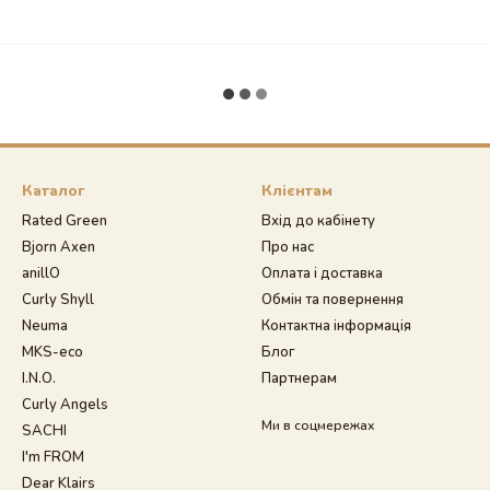
Каталог
Клієнтам
Rated Green
Вхід до кабінету
Bjorn Axen
Про нас
anillO
Оплата і доставка
Curly Shyll
Обмін та повернення
Neuma
Контактна інформація
MKS-eco
Блог
I.N.O.
Партнерам
Curly Angels
Ми в соцмережах
SACHI
I'm FROM
Dear Klairs