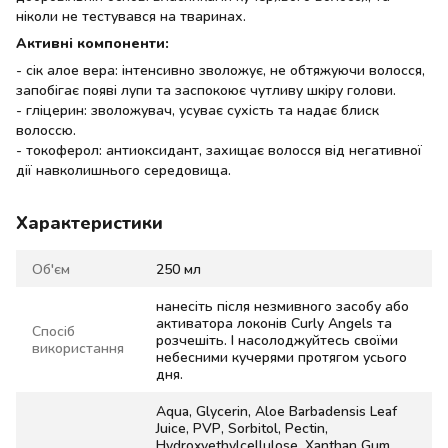
ніколи не тестувався на тваринах.
Активні компоненти:
- сік алое вера: інтенсивно зволожує, не обтяжуючи волосся,
запобігає появі лупи та заспокоює чутливу шкіру голови.
- гліцерин: зволожувач, усуває сухість та надає блиск
волоссю.
- токоферол: антиоксидант, захищає волосся від негативної
дії навколишнього середовища.
Характеристики
Об'єм
250 мл
нанесіть після незмивного засобу або
активатора локонів Curly Angels та
Спосіб
розчешіть. І насолоджуйтесь своїми
використання
небесними кучерями протягом усього
дня.
Aqua, Glycerin, Aloe Barbadensis Leaf
Juice, PVP, Sorbitol, Pectin,
Hydroxyethylcellulose, Xanthan Gum,