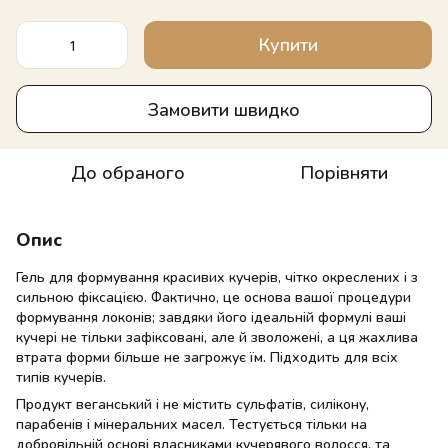
Купити
Замовити швидко
До обраного
Порівняти
Опис
Гель для формування красивих кучерів, чітко окреслених і з
сильною фіксацією. Фактично, це основа вашої процедури
формування локонів; завдяки його ідеальній формулі ваші
кучері не тільки зафіксовані, але й зволожені, а ця жахлива
втрата форми більше не загрожує їм. Підходить для всіх
типів кучерів.
Продукт веганський і не містить сульфатів, силікону,
парабенів і мінеральних масел. Тестується тільки на
добровільній основі власниками кучерявого волосся, та