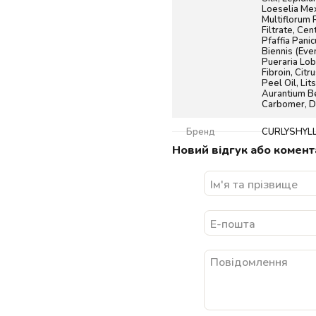
Loeselia Mex
Multiflorum
Filtrate, Cen
Pfaffia Pani
Biennis (Eve
Pueraria Lo
Fibroin, Citr
Peel Oil, Lit
Aurantium Be
Carbomer, D
Бренд
CURLYSHYL
Новий відгук або комент