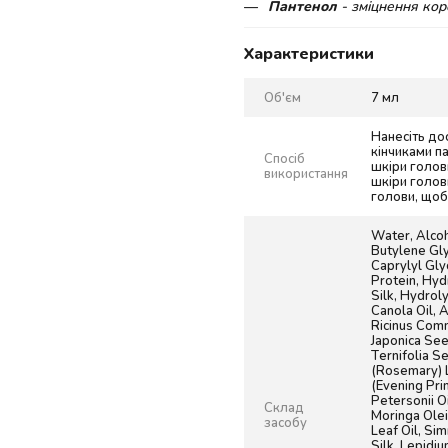
Пантенол
- зміцнення кор
Характеристики
Об'єм
7 мл
Нанесіть до
кінчиками п
Спосіб
шкіри голов
використання
шкіри голов
голови, щоб
Water, Alcoh
Butylene Gly
Caprylyl Gl
Protein, Hy
Silk, Hydrol
Canola Oil, 
Ricinus Comm
Japonica See
Ternifolia Se
(Rosemary) L
(Evening Pri
Petersonii O
Склад
Moringa Olei
засобу
Leaf Oil, Si
Silk, Lepidiu