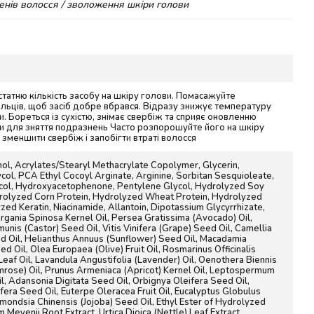
енів волосся / зволоження шкіри голови
статню кількість засобу на шкіру голови. Помасажуйте
альців, щоб засіб добре вбрався. Відразу знижує температуру
и. Бореться із сухістю, знімає свербіж та сприяє оновленню
и для зняття подразнень Часто розпорошуйте його на шкіру
 зменшити свербіж і запобігти втраті волосся
ol, Acrylates/Stearyl Methacrylate Copolymer, Glycerin,
col, PCA Ethyl Cocoyl Arginate, Arginine, Sorbitan Sesquioleate,
ycol, Hydroxyacetophenone, Pentylene Glycol, Hydrolyzed Soy
drolyzed Corn Protein, Hydrolyzed Wheat Protein, Hydrolyzed
yzed Keratin, Niacinamide, Allantoin, Dipotassium Glycyrrhizate,
Argania Spinosa Kernel Oil, Persea Gratissima (Avocado) Oil,
unis (Castor) Seed Oil, Vitis Vinifera (Grape) Seed Oil, Camellia
d Oil, Helianthus Annuus (Sunflower) Seed Oil, Macadamia
ed Oil, Olea Europaea (Olive) Fruit Oil, Rosmarinus Officinalis
eaf Oil, Lavandula Angustifolia (Lavender) Oil, Oenothera Biennis
mrose) Oil, Prunus Armeniaca (Apricot) Kernel Oil, Leptospermum
il, Adansonia Digitata Seed Oil, Orbignya Oleifera Seed Oil,
fera Seed Oil, Euterpe Oleracea Fruit Oil, Eucalyptus Globulus
mmondsia Chinensis (Jojoba) Seed Oil, Ethyl Ester of Hydrolyzed
m Meyenii Root Extract, Urtica Dioica (Nettle) Leaf Extract,