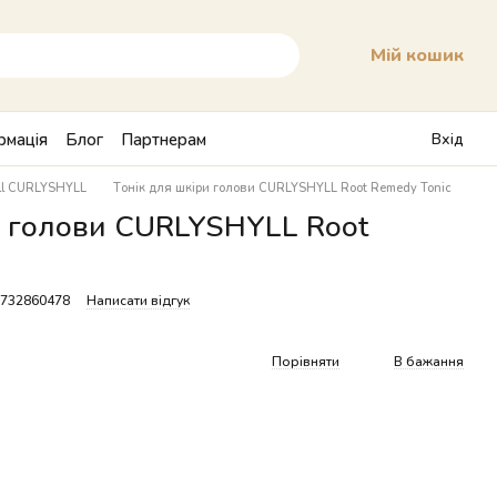
Мій кошик
рмація
Блог
Партнерам
Вхід
yll CURLYSHYLL
Тонік для шкіри голови CURLYSHYLL Root Remedy Tonic
и голови CURLYSHYLL Root
9732860478
Написати відгук
Порівняти
В бажання