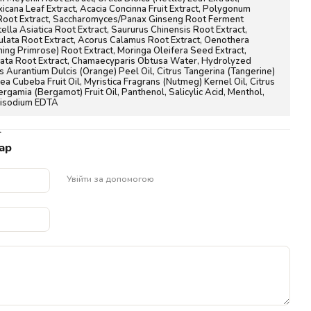
icana Leaf Extract, Acacia Concinna Fruit Extract, Polygonum
 Root Extract, Saccharomyces/Panax Ginseng Root Ferment
tella Asiatica Root Extract, Saururus Chinensis Root Extract,
culata Root Extract, Acorus Calamus Root Extract, Oenothera
ning Primrose) Root Extract, Moringa Oleifera Seed Extract,
bata Root Extract, Chamaecyparis Obtusa Water, Hydrolyzed
us Aurantium Dulcis (Orange) Peel Oil, Citrus Tangerina (Tangerine)
sea Cubeba Fruit Oil, Myristica Fragrans (Nutmeg) Kernel Oil, Citrus
rgamia (Bergamot) Fruit Oil, Panthenol, Salicylic Acid, Menthol,
isodium EDTA
L
ар
Увійти за допомогою