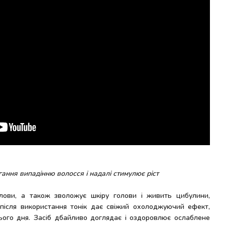
гання випадінню волосся і надалі стимулює ріст
лови, а також зволожує шкіру голови і живить цибулини,
 після використання тонік дає свіжий охолоджуючий ефект,
ього дня. Засіб дбайливо доглядає і оздоровлює ослаблене