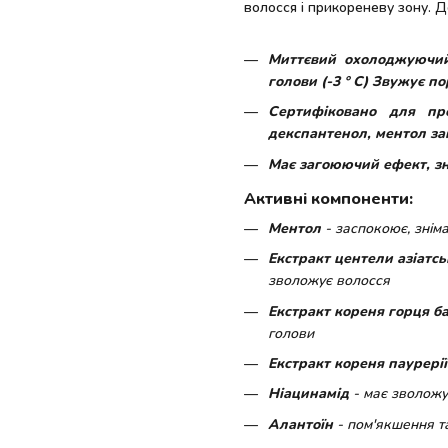
волосся і прикореневу зону. 
Миттєвий охолоджуючий
голови (-3 ° C) Звужує п
Сертифіковано для про
декспантенол, ментол за
Має загоюючий ефект, зні
Активні компоненти:
Ментол
- заспокоює, знім
Екстракт центели азіатсь
зволожує волосся
Екстракт кореня горця б
голови
Екстракт кореня паурері
Ніацинамід
- має зволожу
Алантоїн
- пом'якшення т