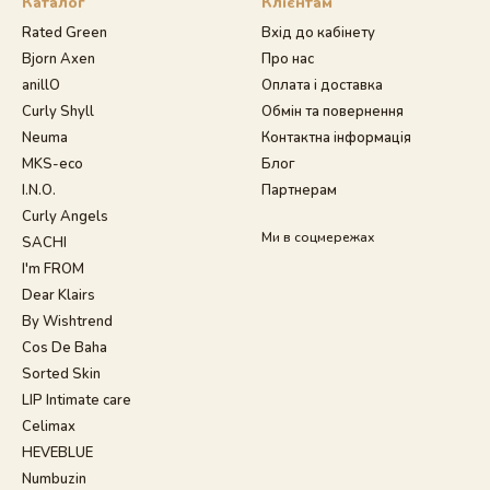
Каталог
Клієнтам
Rated Green
Вхід до кабінету
Bjorn Axen
Про нас
anillO
Оплата і доставка
Curly Shyll
Обмін та повернення
Neuma
Контактна інформація
MKS-eco
Блог
I.N.O.
Партнерам
Curly Angels
Ми в соцмережах
SACHI
I'm FROM
Dear Klairs
By Wishtrend
Cos De Baha
Sorted Skin
LIP Intimate care
Celimax
HEVEBLUE
Numbuzin