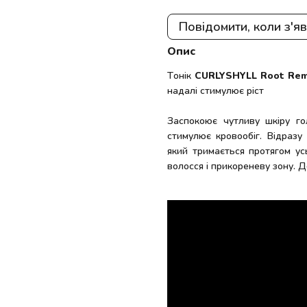
Повідомити, коли з'я
Опис
Тонік
CURLYSHYLL Root Rem
надалі стимулює ріст
Заспокоює чутливу шкіру го
стимулює кровообіг. Відразу
який тримається протягом ус
волосся і прикореневу зону. 