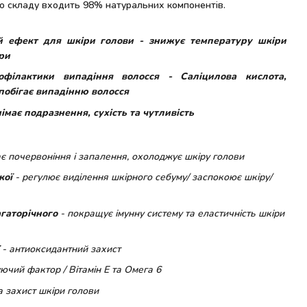
До складу входить 98% натуральних компонентів.
 ефект для шкіри голови - знижує температуру шкіри
ори
філактики випадіння волосся - Саліцилова кислота,
побігає випадінню волосся
має подразнення, сухість та чутливість
ає почервоніння і запалення, охолоджує шкіру голови
кої
- регулює виділення шкірного себуму/ заспокоює шкіру/
агаторічного
- покращує імунну систему та еластичність шкіри
ї
- антиоксидантний захист
ючий фактор / Вітамін Е та Омега 6
а захист шкіри голови