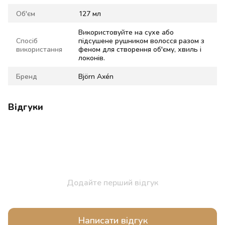
Об'єм
127 мл
Використовуйте на сухе або
Спосіб
підсушене рушником волосся разом з
використання
феном для створення об'єму, хвиль і
локонів.
Бренд
Björn Axén
Відгуки
Додайте перший відгук
Написати відгук