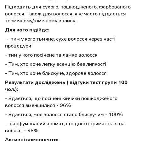
Підходить для сухого, пошкодженого, фарбованого
волосся. Також для волосся, яке часто піддається
термічному/хімічному впливу.
Для кого підійде:
-
тим у кого тьмяне, сухе волосся через часті
процедури
- тим у кого посічене та ламке волосся
-
Тим, хто хоче легку есенцію без липкості
-
Тим, хто хоче блискуче, здорове волосся
Результати досліджень ( відгуки тест групи 100
чол.):
- Здається, що посічені кінчики пошкодженого
волосся зменшилися - 96%
- Здається, моє волосся стало блискучим - 100%
- парфумований аромат, що довго тримається на
волоссі - 98%
Активні компоненти: