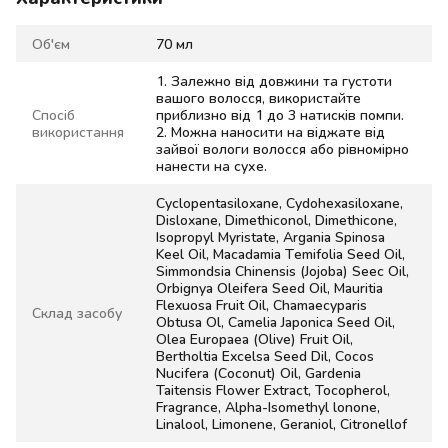
Об'єм
70 мл
1. Залежно від довжини та густоти
вашого волосся, використайте
Спосіб
приблизно від 1 до 3 натисків помпи.
використання
2. Можна наносити на віджате від
зайвої вологи волосся або рівномірно
нанести на сухе.
Cyclopentasiloxane, Cydohexasiloxane,
Disloxane, Dimethiconol, Dimethicone,
Isopropyl Myristate, Argania Spinosa
Keel Oil, Macadamia Temifolia Seed Oil,
Simmondsia Chinensis (Jojoba) Seec Oil,
Orbignya Oleifera Seed Oil, Mauritia
Flexuosa Fruit Oil, Chamaecyparis
Склад засобу
Obtusa Ol, Camelia Japonica Seed Oil,
Olea Europaea (Olive) Fruit Oil,
Bertholtia Excelsa Seed Dil, Cocos
Nucifera (Coconut) Oil, Gardenia
Taitensis Flower Extract, Tocopherol,
Fragrance, Alpha-Isomethyl lonone,
Linalool, Limonene, Geraniol, Citronellof