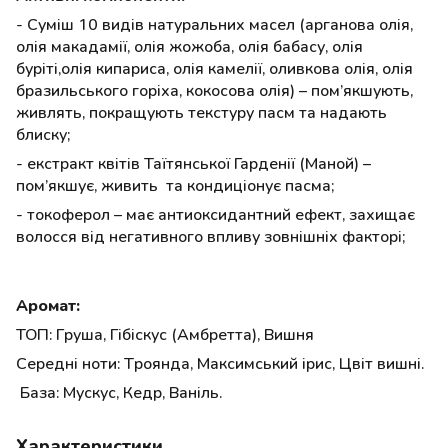
- Суміш 10 видів натуральних масел (арганова олія,
олія макадамії, олія жожоба, олія бабасу, олія
буріті,олія кипариса, олія камелії, оливкова олія, олія
бразильського горіха, кокосова олія) – пом’якшують,
живлять, покращують текстуру пасм та надають
блиску;
- екстракт квітів Таїтянської Гарденії (Маной) –
пом’якшує, живить та кондиціонує пасма;
- токоферол – має антиоксидантний ефект, захищає
волосся від негативного впливу зовнішніх факторі;
Аромат:
ТОП: Груша, Гібіскус (Амбретта), Вишня
Середні ноти: Троянда, Максимський ірис, Цвіт вишні.
База: Мускус, Кедр, Ваніль.
Характеристики